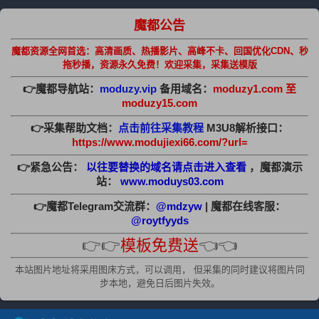
魔都公告
魔都资源全网首选：高清画质、热播影片、高峰不卡、回国优化CDN、秒
拖秒播，资源永久免费！欢迎采集，采集送模版
👉魔都导航站：
moduzy.vip
备用域名：
moduzy1.com 至
moduzy15.com
👉采集帮助文档：
点击前往采集教程
M3U8解析接口：
https://www.modujiexi66.com/?url=
👉紧急公告：
以往要替换的域名请点击进入查看
，魔都演示
站：
www.moduys03.com
👉魔都Telegram交流群：
@mdzyw
| 魔都在线客服：
@roytfyyds
👉👉
模板免费送
👈👈
本站图片地址将采用图床方式，可以调用， 但采集的同时建议将图片同
步本地，避免日后图片失效。