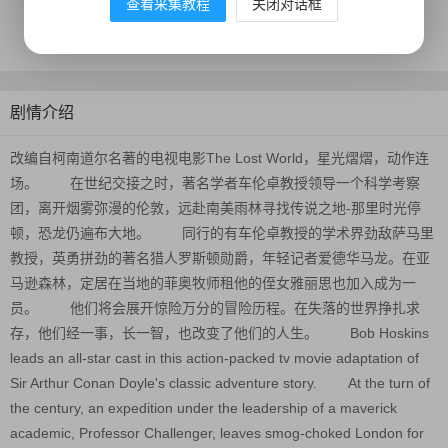
地区：
UK,USA
查看采集教程
关闭对话框
更新时间：
2024-10-02
剧情介绍
改编自柯南道尔名著的电视电影The Lost World，星光熠熠，动作连
场。 在世纪交接之时，著名学者车伦卓教授领导一个科学考察
团，离开烟雾弥漫的伦敦，远赴南美雨林寻找传说之地-那里时光停
顿，恐龙仍遍布大地。 同行的有车伦卓教授的学术界劲敌萨马里
教授，英勇拼劲的著名猎人罗斯顿勋爵，年轻记者爱德华马龙。在亚
马逊森林，定居在当地的菲奥牧师租他的侄女雅丽思也加入成为一
员。 他们将会展开惊险万分的冒险历程。在失落的世界挣扎求
存，他们经一事，长一智，也改变了他们的人生。 Bob Hoskins
leads an all-star cast in this action-packed tv movie adaptation of
Sir Arthur Conan Doyle's classic adventure story. At the turn of
the century, an expedition under the leadership of a maverick
academic, Professor Challenger, leaves smog-choked London for