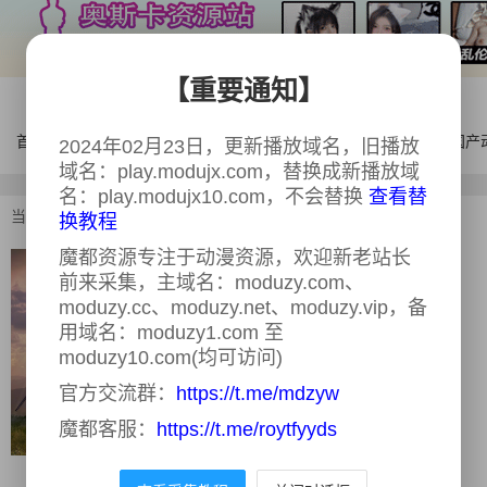
【重要通知】
首页
电影
连续剧
综艺
体育
AI漫剧
国产
2024年02月23日，更新播放域名，旧播放
域名：play.modujx.com，替换成新播放域
名：play.modujx10.com，不会替换
查看替
当前位置：
首页
>
电影
>
迷失世界
换教程
魔都资源专注于动漫资源，欢迎新老站长
迷失世界
正片
前来采集，主域名：moduzy.com、
moduzy.cc、moduzy.net、moduzy.vip，备
又名：
mishishijie
用域名：moduzy1.com 至
导演：
Stuart Orme
moduzy10.com(均可访问)
主演：
Bob Hoskins,James Fox,Tom
官方交流群：
https://t.me/mdzyw
Ward,Matthew Rhys,Elaine Cassidy
类型：
历史
魔都客服：
https://t.me/roytfyyds
年份：
2001